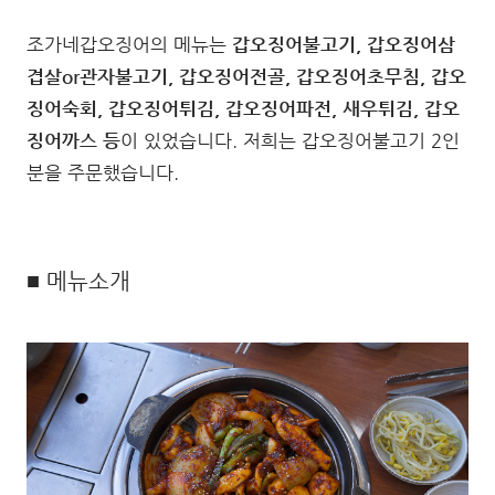
조가네갑오징어의 메뉴는
갑오징어불고기, 갑오징어삼
겹살or관자불고기, 갑오징어전골, 갑오징어초무침, 갑오
징어숙회, 갑오징어튀김, 갑오징어파전, 새우튀김, 갑오
징어까스 등
이 있었습니다. 저희는 갑오징어불고기 2인
분을 주문했습니다.
■ 메뉴소개