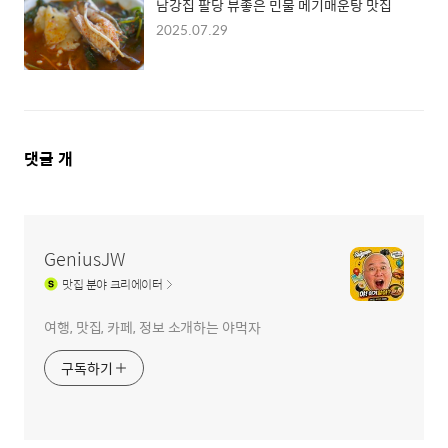
남강집 팔당 뷰좋은 민물 메기매운탕 맛집
2025.07.29
댓
댓글
개
글
영
역
GeniusJW
맛집
분야 크리에이터
여행, 맛집, 카페, 정보 소개하는 야먹자
구독하기