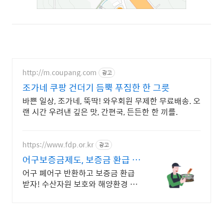
http://m.coupang.com
광고
조가네 쿠팡 건더기 듬뿍 푸짐한 한 그릇
바쁜 일상, 조가네, 뚝딱! 와우회원 무제한 무료배송. 오
랜 시간 우려낸 깊은 맛, 간편국, 든든한 한 끼를.
https://www.fdp.or.kr
광고
어구보증금제도, 보증금 환급 어
구 생산/수입업체 대상
어구 폐어구 반환하고 보증금 환급
받자! 수산자원 보호와 해양환경 보
전을 위해 보증금 수납부터 폐어구
회수 및 환급까지! 어구보증금관리
센터에서 상세내용 확인하기