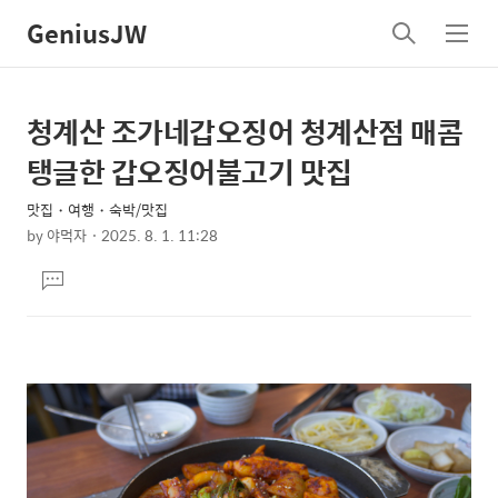
GeniusJW
검
메
색
뉴
청계산 조가네갑오징어 청계산점 매콤
상
본
문
세
탱글한 갑오징어불고기 맛집
제
컨
목
맛집・여행・숙박/맛집
텐
by
야먹자
2025. 8. 1. 11:28
츠
본
댓
문
글
달
기