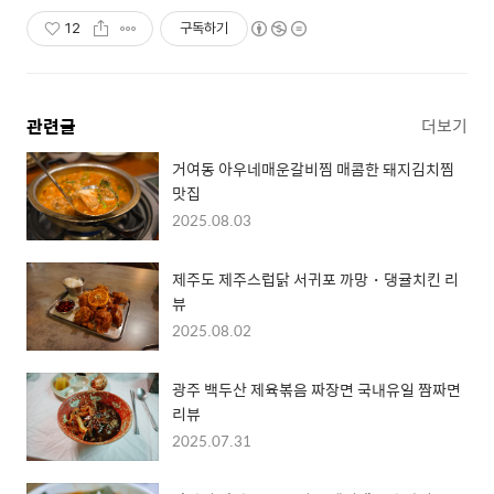
12
구독하기
관련글
더보기
거여동 아우네매운갈비찜 매콤한 돼지김치찜
맛집
2025.08.03
제주도 제주스럽닭 서귀포 까망・댕귤치킨 리
뷰
2025.08.02
광주 백두산 제육볶음 짜장면 국내유일 짬짜면
리뷰
2025.07.31