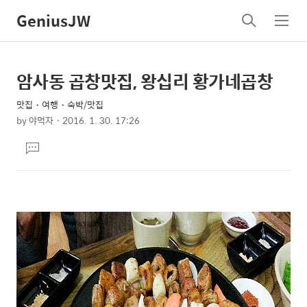
GeniusJW
검
메
색
뉴
암사동 곱창맛집, 왕십리 황가네곱창
상
본
문
세
맛집・여행・숙박/맛집
제
컨
by
야먹자
2016. 1. 30. 17:26
목
본
텐
댓
문
츠
글
달
기