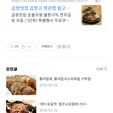
https://m.place.naver.com/restaurant/14537953
광고
45
곱창맛집 곱창고 정관점 쉽고 빠
른 네이버 예약
곱창맛집 숯불초벌 불향가득 한우곱
창 모듬 / (단독) 특별행사 무료쿠폰
/ 분위기 좋은곳에서 데이트, 회식,
단체모임을 즐겨보세요!
19
구독하기
관련글
더보기
홍대칼족, 홍대칼국수와족발 가락점
2016.02.02
'매드포갈릭' 봉은사로점에 가다~
2016.01.31