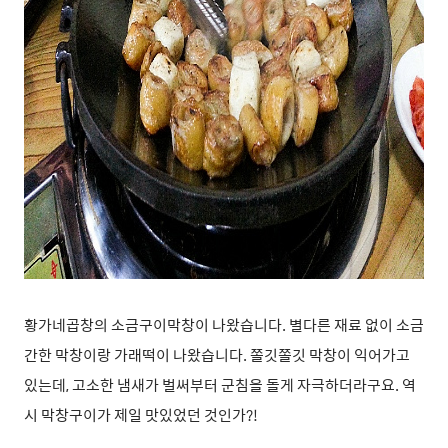
황가네곱창의 소금구이막창이 나왔습니다. 별다른 재료 없이 소금
간한 막창이랑 가래떡이 나왔습니다. 쫄깃쫄깃 막창이 익어가고
있는데, 고소한 냄새가 벌써부터 군침을 돌게 자극하더라구요. 역
시 막창구이가 제일 맛있었던 것인가?!