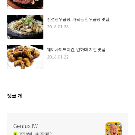
진성한우곱창, 가락동 한우곱창 맛집
2016.01.26
웨이사이드치킨, 인하대 치킨 맛집
2016.01.22
댓
댓글
개
글
영
역
GeniusJW
맛집
분야 크리에이터