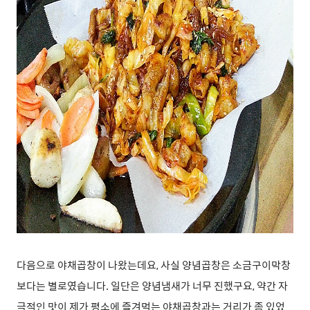
다음으로 야채곱창이 나왔는데요, 사실 양념곱창은 소금구이막창
보다는 별로였습니다. 일단은 양념냄새가 너무 진했구요, 약간 자
극적인 맛이 제가 평소에 즐겨먹는 야채곱창과는 거리가 좀 있었