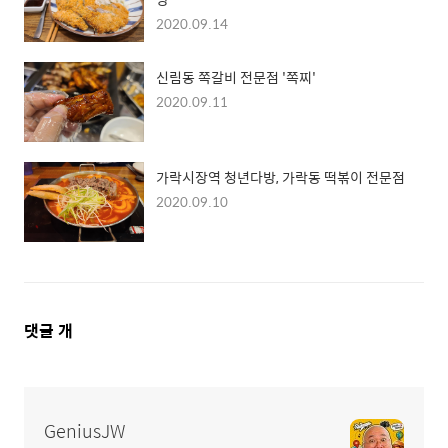
2020.09.14
신림동 쪽갈비 전문점 '쪽찌'
2020.09.11
가락시장역 청년다방, 가락동 떡볶이 전문점
2020.09.10
댓
댓글
개
글
영
역
GeniusJW