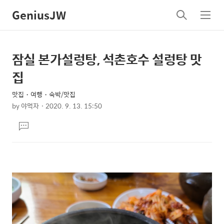
GeniusJW
검
메
색
뉴
잠실 본가설렁탕, 석촌호수 설렁탕 맛
상
본
문
세
집
제
컨
목
맛집・여행・숙박/맛집
텐
by
야먹자
2020. 9. 13. 15:50
츠
본
댓
문
글
달
기