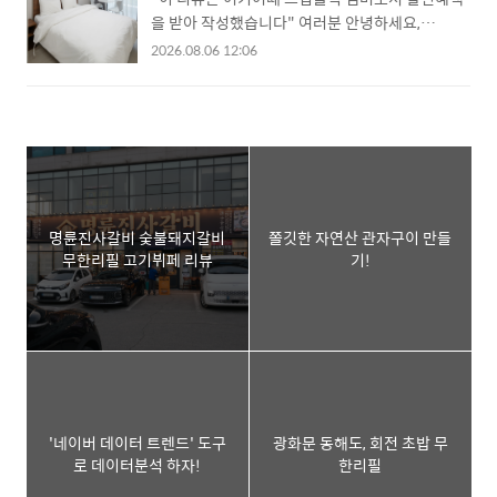
의 영업시간은 11:30-15:00 점심시간만 영업한다
는 소식을 듣고 지인들에게 소식을 공유하고 저도
을 받아 작성했습니다" 여러분 안녕하세요,
고 되어 있..
받으러 갔습니다. ■ 진주고추크림치즈비프버거
GeniusJW 입니다. 강원도 정선에 가면 제가 자주
2026.08.06 12:06
세트 구성 진주고추크림치즈비프버거는 진주고추
이용하는 가성비 레지던스형 숙소 '아리아리 호
크림치즈비프버거와 감자튀김, 음료로 구성되어 있
텔'이 있습니다. 아리아리호텔은 깔끔하면서도 세
었습니다. 저는 음료를 제로콜라로 바꿨습니다. 감
탁기 같은 가전들이 갖춰져 있어 이용이 편리했던
자튀김과 콜라의 구성은 여러 번 소개해드리기도
숙소입니다. 정선의 아리아리호텔은 작년(리뷰)에
했고, 다들 아는 맛이기에 맥도날드 진주고추크림
이어서 올해도 이용한 숙소인데요, 자세한 리뷰는
치즈비프버거 햄버거 위주로 소개하도록 하겠습니
본문을 통해 확인해 보도록 하시죠. ■ 아리아리호
다. ■..
텔 위치 및 주차 정선 아리아리호텔은 강원특별자
명륜진사갈비 숯불돼지갈비
쫄깃한 자연산 관자구이 만들
치도 정선군 사북읍 지장천로 579 에 위치한 호텔
무한리필 고기뷔페 리뷰
기!
입니다. 이곳은 지하 주차장이 잘 되어있었고, 호텔
투숙객의 경우 무료로 이용할 수 있었습니다. 주차
공간이 넓은 편은 아니지만, 편하게 주차할 수 있었
습니다. ■ 체크인 아리아..
'네이버 데이터 트렌드' 도구
광화문 동해도, 회전 초밥 무
로 데이터분석 하자!
한리필