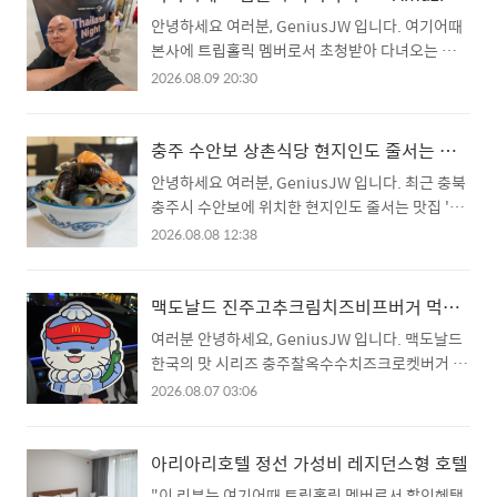
인터뷰를 통해 태국 현지인의 맛과 여행지, 웰니
안녕하세요 여러분, GeniusJW 입니다. 여기어때
스・슬로라이프 와 같은 정보를 얻었습니다. 다음
본사에 트립홀릭 멤버로서 초청받아 다녀오는 행사
으로는 골든벨과 럭키드로우로 행사의 열기를 더해
는 이번이 두 번째인데요. 과연 무슨 일로 다녀왔을
2026.08.09 20:30
갔습니다. ■ 골든벨 사실, 태국관광청과 트립홀릭
까요? 제목에도 적어두었다시피 태국관광청✕트립
이 주관한 타이나이트 행사 참여 전 문자를 통해 공
홀릭이 함께하는 Thailand Night 에 초대되어 다
유해 주신 내용이 있었는데요. Dream
녀오게 되었습니다. 이번 행사에서 숙박과 항공권
충주 수안보 상촌식당 현지인도 줄서는 소마면 맛집
Destination 이라고 원하는 태국 버킷 여행과 베
등 정말 많은 상품들이 있었는데요, 결론부터 말씀
안녕하세요 여러분, GeniusJW 입니다. 최근 충북
스트 드레서 상을 통해 태국 관광청의 특별 경품
드리자면 제게 남은 것은 르세라핌 앨범뿐...(ㅠㅠ).
충주시 수안보에 위치한 현지인도 줄서는 맛집 '상
그..
어떻게 된 사연일까요? 자세한 내용은 본문을 통해
촌식당'에서 '소마면'을 먹었습니다. 상촌식당 소마
2026.08.08 12:38
확인해 보시죠. ■ Thailand Night 소개 여기어때
면은 간단하게 하얀 짬뽕이라고 생각하면 될 것 같
본사에는 이번에 두 번째 방문입니다. 저번에 페어
은데요. 자세한 내용은 본문과 '야먹자' 유튜브 영
웰 파티를 했던 기억이 있는데, 이번에는 태국관광
상을 통해 확인해 보도록 하겠습니다. ■ 가게위치
맥도날드 진주고추크림치즈비프버거 먹고 하모부채 받고
청과 트립홀릭이 함께하는 '도심 속에서 만나는 태
및 주차 상촌식당은 충북 충주시 수안보면 중산신
여러분 안녕하세요, GeniusJW 입니다. 맥도날드
국'이라는 내용으로 트립홀릭의 크리에이터들과
촌길 99에 위치해 있었습니다. 이곳은 3대째 운영
한국의 맛 시리즈 충주찰옥수수치즈크로켓버거 이
태국..
하고 있다는 40년이 넘은 중식당이었습니다. 한적
후로 '진주고추크림치즈비프버거'와 '진주고추크
2026.08.07 03:06
한 시골마을에 위치한 식당임에도 손님들이 많이
림치즈치킨버거', '진주고추매콤소스맥너겟세트',
찾는 가게여서 그런지, 주차장에 차량이 많이 있었
'진주고추크림치즈머핀'이 출시되었다는 소식을
고, 인근 길가에도 차량들이 주차된 모습을 확인할
듣고, 맥도날드로 달려갔습니다. 특히 이번에 진주
아리아리호텔 정선 가성비 레지던스형 호텔
수 있었습니다. ■ 영업시간 충주 수안보 상촌식당
의 마스코트 하모가 캐릭터로 들어간 부채를 준다
"이 리뷰는 여기어때 트립홀릭 멤버로서 할인혜택