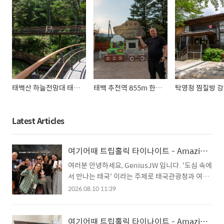
럭키드로우로 행사의 열기를 더해갔습니다. ■
골든벨 사실, 태국관광청과 트립홀릭이 주관한
타이나이트 행사 참여 전 문자를 통해 공유해
주신 내용이 있었는데요. Dream Destination
이라고 원하는 태국 버킷 여행과 베스트 드레서
상을 통해 태국 관광청의 특별 경품 그..
태백산 하늘전망대 태백 여행 가볼만한곳
태백 추전역 855m 한국에서 가장 높은 역
Latest Articles
여기어때 트립홀릭 타이나이트 - Amazing Thailand 2부
여러분 안녕하세요, GeniusJW 입니다. '도심 속에
서 만나는 태국' 이라는 주제로 태국관광청과 여기
어때 트립홀릭이 주관한 타이나이트(Thailand
2026.08.10 11:39
Night) 행사에 다녀왔습니다. 태국관광청 서울사
무소장님인 Vachirachai Sirisumpan 님의 인사
와, 주한태국대사인 H.E Tanee Sangrat 님과의
여기어때 트립홀릭 타이나이트 - AmazingThailand 1부