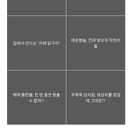
매운향솥, 건대 양꼬치 무한리
집에서 만드는 '카레 닭구이'
필
해태 홈런볼, 한 번 열면 멈출
무뚝뚝 감자칩, 생감자를 껍질
수 없어!!
채 그대로?!