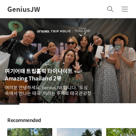
GeniusJW
검
메
색
뉴
여기어때 트립홀릭 타이나이트 -
Amazing Thailand 2부
여러분 안녕하세요, GeniusJW 입니다. '도심
속에서 만나는 태국' 이라는 주제로 태국관광청과
여기어때 트립홀릭이 주관한 타이나이트
(Thailand Night) 행사에 다녀왔습니다.
태국관광청 서울사무소장님인 Vachirachai
Sirisumpan 님의 인사와, 주한태국대사인 H.E
Recommended
Tanee Sangrat 님과의 인터뷰를 통해 태국
현지인의 맛과 여행지, 웰니스・슬로라이프 와
같은 정보를 얻었습니다. 다음으로는 골든벨과