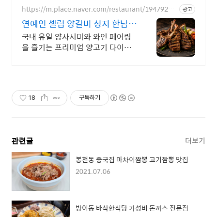
https://m.place.naver.com/restaurant/19479278
광고
16
연예인 셀럽 양갈비 성지 한남동
단체모임 고급 양갈비
국내 유일 양사시미와 와인 페어링
을 즐기는 프리미엄 양고기 다이닝
한남동 최대 규모 55석 셀럽 핫플.
데이트 회식하기 좋은 프리미엄 양
갈비 룸식당
18
구독하기
관련글
더보기
봉천동 중국집 마차이짬뽕 고기짬뽕 맛집
2021.07.06
방이동 바삭한식당 가성비 돈까스 전문점