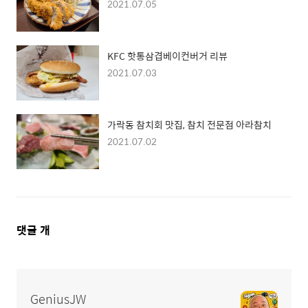
2021.07.05
KFC 핫통삼겹베이컨버거 리뷰
2021.07.03
가락동 참치회 맛집, 참치 전문점 아라참치
2021.07.02
댓
댓글
개
글
영
역
GeniusJW