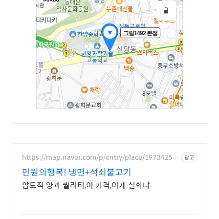
https://map.naver.com/p/entry/place/19734254
광고
29
만원의행복! 냉면+석쇠불고기
압도적 양과 퀄리티,이 가격,이게 실화냐