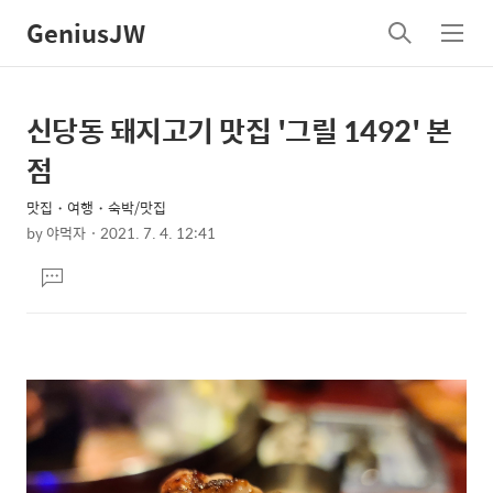
GeniusJW
검
메
색
뉴
신당동 돼지고기 맛집 '그릴 1492' 본
상
본
문
세
점
제
컨
목
맛집・여행・숙박/맛집
텐
by
야먹자
2021. 7. 4. 12:41
츠
본
댓
문
글
달
기