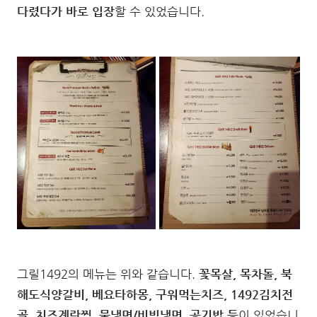
다렸다가 바로 입장
할 수 있었습니다.
그릴1492의 메뉴는 위와 같습니다.
꽃목살, 목차돌, 북
해도식양갈비, 베요타하몽, 구워먹는치즈, 1492김치전
골, 치즈계란찜, 물냉면/비빔냉면, 공기밥 등
이 있었습니