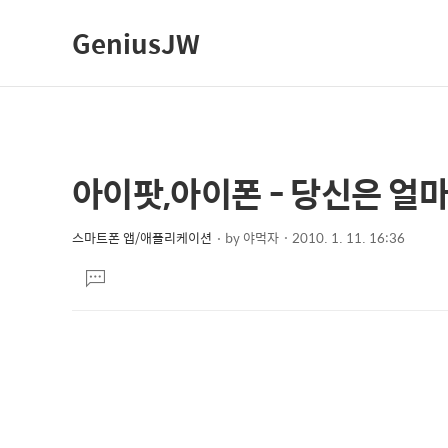
GeniusJW
아이팟,아이폰 - 당신은 얼마나
상
본
문
세
제
스마트폰 앱/애플리케이션
by
야먹자
2010. 1. 11. 16:36
컨
본
목
텐
댓
문
글
츠
달
기