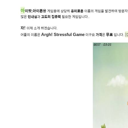
아
이팟,아이폰용
게임중에 상당히
흥미로운
이름의 게임을 발견하여 방문자 
많은
인내심
과
고도의 집중력
필요한 게임입니다..
!
자
이제 소개 하겠습니다.
무료
[
어플의 이름은
이구요
가격
은
입니다.
Argh! Stressful Game