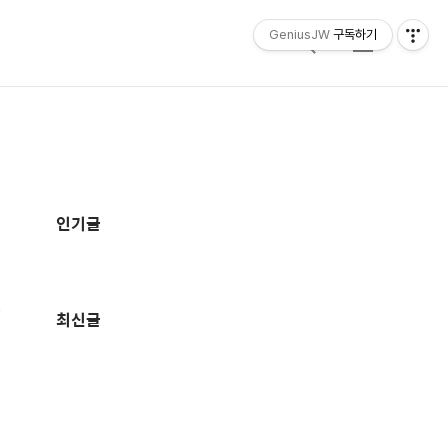
GeniusJW
구독하기
검
메
색
뉴
추
가
인기글
정
보
최신글