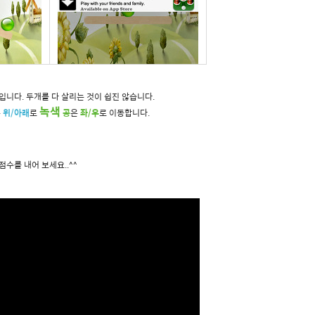
입니다. 두개를 다 살리는 것이 쉽진 않습니다.
녹색
은
위/
아래
로
공
은
좌/우
로 이동합니다.
수를 내어 보세요..^^