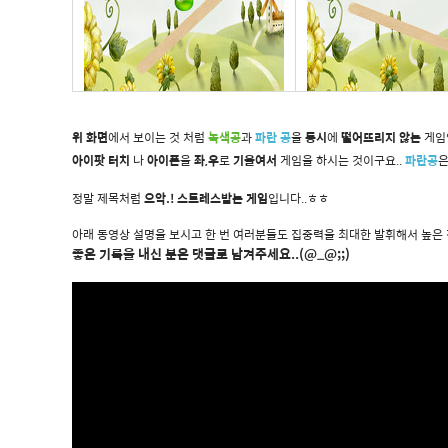
위 화면
에서 보이는 것 처럼
녹색공
과
파란 공
을
동시
에
떨어뜨리지 않는
게임
아이팟 터치
나
아이폰
을
좌,우
로
기울여서
게임을 하시는 것이구요..
파란공
정말 제목처럼
으악.! 스트레스받는 게임
입니다..ㅎㅎ
아래 동영상 설명을 보시고 한 번 여러분들도 집중력을 최대한 발휘해서 높은 점
좋은 기록을 내신 분은 댓글로 남겨주세요..(@_@;;)