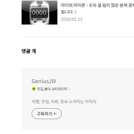
아이팟,아이폰 - 숫자 셀 일이 많은 분께 
립니다..!
2010.01.11
댓
댓글
개
글
영
역
GeniusJW
맛집
분야 크리에이터
여행, 맛집, 카페, 정보 소개하는 야먹자
구독하기