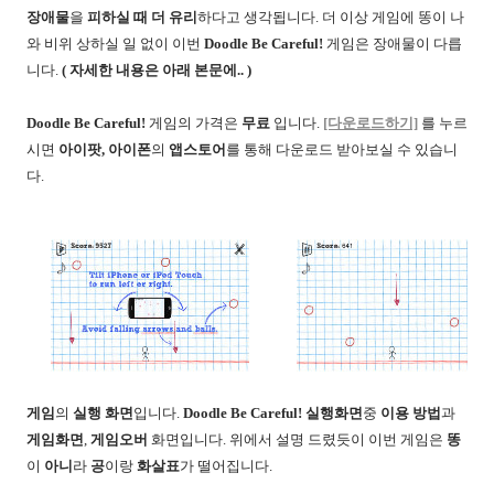
장애물
을
피하실 때 더 유리
하다고 생각됩니다. 더 이상 게임에 똥이 나
와 비위 상하실 일 없이 이번
Doodle Be Careful!
게임은 장애물이 다릅
니다.
( 자세한 내용은 아래 본문에.. )
Doodle Be Careful!
게임의 가격은
무료
입니다.
[다운로드하기]
를 누르
시면
아이팟, 아이폰
의
앱스토어
를 통해 다운로드 받아보실 수 있습니
다.
게임
의
실행 화면
입니다.
Doodle Be Careful! 실행화면
중
이용 방법
과
게임화면
,
게임오버
화면입니다. 위에서 설명 드렸듯이 이번 게임은
똥
이
아니
라
공
이랑
화살표
가 떨어집니다.