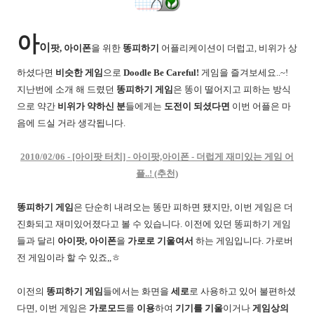
아
이
팟, 아이폰
을 위한
똥피하기
어플리케이션이 더럽고, 비위가 상
하셨다면
비슷한 게임
으로
Doodle Be Careful!
게임을 즐겨보세요..~!
지난번에 소개 해 드렸던
똥피하기 게임
은 똥이 떨어지고 피하는 방식
으로 약간
비위가 약하신 분
들에게는
도전이 되셨다면
이번 어플은 마
음에 드실 거라 생각됩니다.
2010/02/06 - [아이팟 터치] - 아이팟,아이폰 - 더럽게 재미있는 게임 어
플..! (추천)
똥피하기 게임
은 단순히 내려오는 똥만 피하면 됐지만, 이번 게임은 더
진화되고 재미있어졌다고 볼 수 있습니다. 이전에 있던 똥피하기 게임
들과 달리
아이팟, 아이폰
을
가로로 기울여서
하는 게임입니다. 가로버
전 게임이라 할 수 있죠,,ㅎ
이전의
똥피하기 게임
들에서는 화면을
세로
로 사용하고 있어 불편하셨
다면, 이번 게임은
가로모드
를
이용
하여
기기를 기울
이거나
게임상의