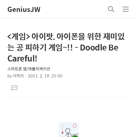
GeniusJW
검
메
색
뉴
<게임> 아이팟, 아이폰을 위한 재미있
상
본
문
세
는 공 피하기 게임~!! - Doodle Be
제
컨
Careful!
목
텐
스마트폰 앱/애플리케이션
츠
by
야먹자
2011. 2. 19. 21:50
본
댓
문
글
달
기