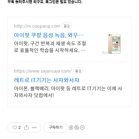
꾸욱 눌러주시면 되구요, 로그인은 필요 없습니다.
http://m.coupang.com
광고
아이팟 쿠팡 음성 녹음, 와우회
원 혜택
아이팟, 구간 반복과 재생 속도 조절
로 효율적인 학습을 시작하세요. 스
마트폰 방해 없이 학습 몰입! 와우회
원 30일 무료반품, 지금 경험하세요.
https://www.sajansaja.com/
광고
레트로 IT기기는 사자와사자
아이폰, 블랙베리, 아이팟 등 레트로 IT기기는 이제 사
자와사자 닷컴에서!
2
구독하기