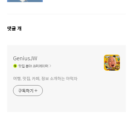
댓
댓글
개
글
영
역
GeniusJW
맛집
분야 크리에이터
여행, 맛집, 카페, 정보 소개하는 야먹자
구독하기