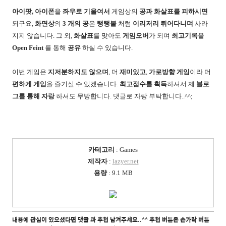
아이팟, 아이폰
을
좌우로 기울여서
게임상의
공과 화살표를 피하시면
되구요,
화면상
의
3 개의 공
은
탱탱볼
처럼
이리저리 튀어다니며
사라
지지 않습니다. 그 외,
화살표
를 맞아도
게임오버
가 되며
최고기록
을
Open Feint
를 통해
공유
하실 수 있습니다.
이번 게임은
지저분하지도 않으며
, 더
재미있고
,
가로방향 게임
이라 더
편하게 게임
을 즐기실 수 있겠습니다.
최고점수를 획득
하셔서 제
블로
그를 통해 자랑
하셔도 무방합니다. 댓글로 자랑 부탁합니다..^^;
카테고리
: Games
제작자
:
lazyer.net
용량
: 9.1 MB
내용에 관심이 있으셨다면 댓글 과 추천 남겨주세요..^^ 추천 버튼은 손가락 버튼