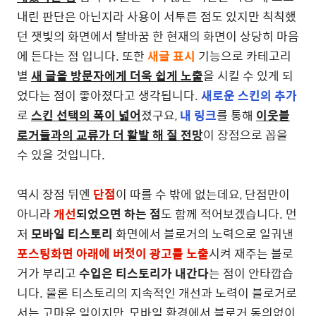
내린 판단은 아닌지라 사용이 서투른 점도 있지만 칙칙했
던 잿빛의 화면에서 탈바꿈 한 현재의 화면이 상당히 마음
에 든다는 점 입니다. 또한
새글 표시
기능으로 카테고리
별
새 글을 방문자에게 더욱 쉽게 노출
을 시킬 수 있게 되
었다는 점이 좋아졌다고 생각됩니다.
새로운 스킨의 추가
로
스킨 선택의 폭이 넓어
졌구요,
내 링크
를 통해
이웃블
로거들과의 교류가 더 활발 해 질 전망
이 장점으로 꼽을
수 있을 것입니다.
역시 장점 뒤엔
단점
이 따를 수 밖에 없는데요, 단점만이
아니라
개선
되었으면 하는 점
도 함께 적어보겠습니다. 먼
저
모바일 티스토리
화면에서 블로거의 노력으로 일궈낸
포스팅화면 아래에 버젓이 광고를 노출
시켜 재주는 블로
거가 부리고
수입은 티스토리가 내간다
는 점이 안타깝습
니다. 물론 티스토리의 지속적인 개선과 노력이 블로거로
서는 고마운 일이지만, 모바일 환경에서 블로거 동의없이