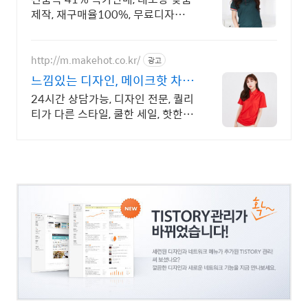
제작, 재구매율100%, 무료디자인,
신속제작
http://m.makehot.co.kr/
광고
느낌있는 디자인, 메이크핫 차별
화되고 세련된 디자인!
24시간 상담가능, 디자인 전문, 퀄리
티가 다른 스타일, 쿨한 세일, 핫한
디자인