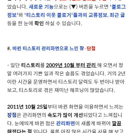
았습니다.
새로운 기능
으로는 (▼) 버튼을 누르면
'블로그
정보'
와
'티스토리 이웃 블로거'들과의 교류정보
,
최근 글
등을 한 눈에
확인
하실 수 있습니다.
#.
바뀐 티스토리 관리화면으로 느낀
장
·
단점
- 일단
티스토리
를
2009년 10월 부터 관리
해 오면서 정
말 여러가지 기쁜 일과 작은 슬픔도 겪었습니다. 거의 2년
이란 시간을 운영하면서 티스토리 달력도 두 번이나 받아
보고, 티스토리로 겪은 재미난 해프닝이 많았습니다.
2011년 10월 25일
부터 바뀐 화면을 이용하면서 느끼는
장점
은 관리화면의
속도가 많이 개선
되었다고 느껴집니
다. 눈에띄게 바뀐 점은
관리화면
이 새롭게 바뀌어
깔끔
해졌다는 점
입니다. 물론 아직 많은 시간을 사용 해 보고