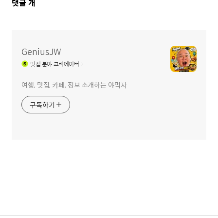
댓
댓글
개
글
영
역
GeniusJW
맛집
분야 크리에이터
여행, 맛집, 카페, 정보 소개하는 야먹자
구독하기