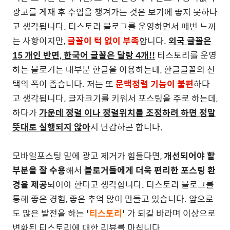
광고를 게재 후 수입을 챙겨가는 것은 보기에 좋지 못하다
고 생각됩니다. 티스토리 블로그를 운영하면서 매번 느끼
는 사항이지만,
글꼴이 턱 없이 부족
합니다.
외국 글꼴은
15 개인 반면, 한국어 글꼴은 달랑 4개!!
티스토리를 운영
하는 블로거는 대부분 한글을 이용하는데, 한글글꼴의 선
택의 폭이 좁습니다. 저는 또
문맥정렬 기능이 불편
하다
고 생각됩니다. 글자크기를 키워서 포스팅을 주로 하는데,
하다가
가운데 정렬 이나 정렬위치를 조정하려 하면 정말
뜻대로 실행되지 않아
서 난감하곤 합니다.
모바일포스팅 밑에 광고 제거가 힘들다면,
개선되어야 할
부분을 잘 수용
해서
블로거들에게 더욱 편리한 포스팅 환
경을 제공
되어야 한다고 생각합니다. 티스토리 블로그를
통해 좋은 경험, 좋은 추억 많이 만들고 있습니다. 앞으로
도 많은 발전을 하는
'
티스토리
'
가 되길 바라며 이상으로
변화된 티스토리에 대한 리뷰를 마칩니다.