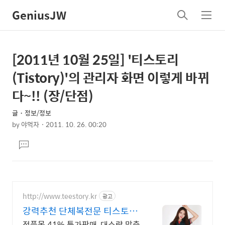
GeniusJW
검
메
색
뉴
[2011년 10월 25일] '티스토리
상
본
문
세
(Tistory)'의 관리자 화면 이렇게 바뀌
제
컨
다~!! (장/단점)
목
텐
글・정보/정보
츠
by
야먹자
2011. 10. 26. 00:20
본
댓
문
글
달
기
http://www.teestory.kr
광고
강력추천 단체복전문 티스토리
전품목 41% 특가세일
전품목 41% 특가판매, 대소량 맞춤