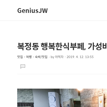
GeniusJW
복정동 행복한식부페, 가성
상
본
문
세
제
맛집・여행・숙박/맛집
by
야먹자
2019. 4. 12. 13:55
컨
본
목
텐
댓
문
글
츠
달
기