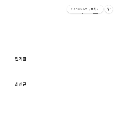
GeniusJW
구독하기
검
메
색
뉴
추
가
인기글
정
보
최신글