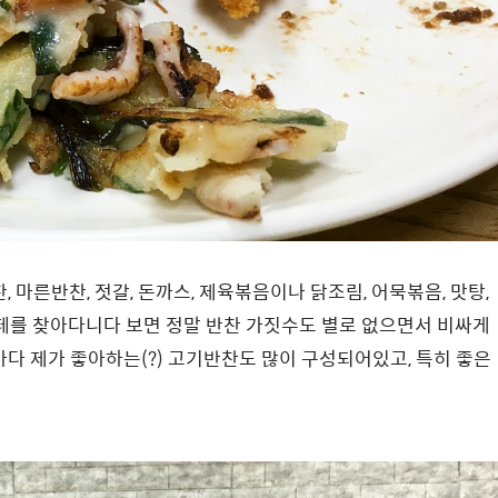
 마른반찬, 젓갈, 돈까스, 제육볶음이나 닭조림, 어묵볶음, 맛탕,
뷔페를 찾아다니다 보면 정말 반찬 가짓수도 별로 없으면서 비싸게
마다 제가 좋아하는(?) 고기반찬도 많이 구성되어있고, 특히 좋은