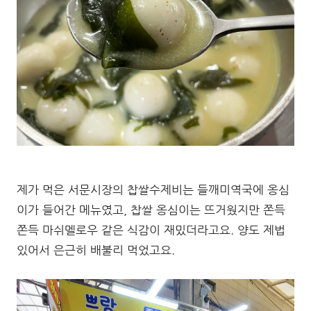
제가 먹은 서문시장의 찹쌀수제비는 들깨미역국에 옹심
이가 들어간 메뉴였고, 찹쌀 옹심이는 뜨거웠지만 쫀득
쫀득 마쉬멜로우 같은 식감이 재밌더라고요. 양도 제법
있어서 은근히 배불리 먹었고요.