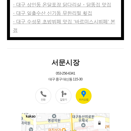
- 대구 상인동 온달포장 닭다리살・닭똥집 맛집
- 대구 일출수산 신기동 무한리필 횟집
- 대구 수성못 초밥뷔페 맛집 '바르미스시뷔페' 본
점