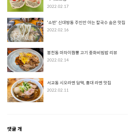
2022.02.17
'소반' 신대방동 주민만 아는 칼국수 숨은 맛집
2022.02.16
봉천동 마차이짬뽕 고기 중화비빔밥 리뷰
2022.02.14
서교동 시오라멘 담택, 홍대 라멘 맛집
2022.02.11
댓
댓글
개