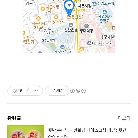
15
구독하기
관련글
더보기
햇반 흑미밥・흰쌀밥 라이스크림 리뷰 : 햇반
아이스크림