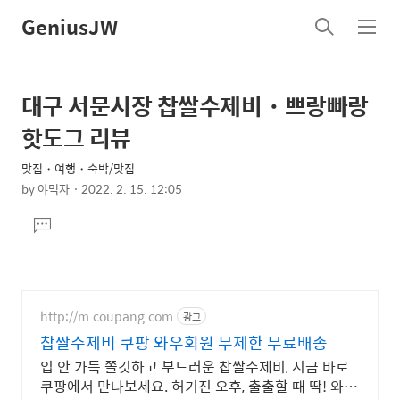
GeniusJW
검
메
색
뉴
대구 서문시장 찹쌀수제비・쁘랑빠랑
상
본
문
세
핫도그 리뷰
제
컨
목
맛집・여행・숙박/맛집
텐
by
야먹자
2022. 2. 15. 12:05
츠
본
댓
문
글
달
기
http://m.coupang.com
광고
찹쌀수제비 쿠팡 와우회원 무제한 무료배송
입 안 가득 쫄깃하고 부드러운 찹쌀수제비, 지금 바로
쿠팡에서 만나보세요. 허기진 오후, 출출할 때 딱! 와우