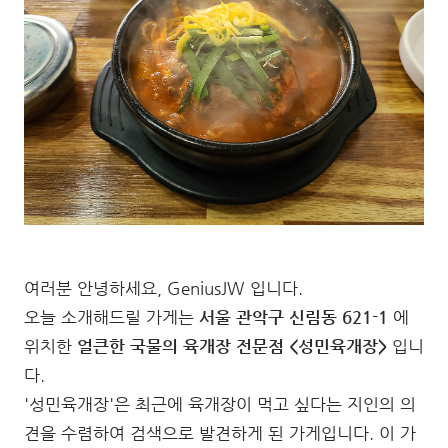
여러분 안녕하세요, GeniusJW 입니다.
오늘 소개해드릴 가게는
서울 관악구 신림동 621-1
에
위치한
얼큰한 국물의 육개장 전문점 <성민육개장>
입니
다.
'성민육개장'은 최근에 육개장이 먹고 싶다는 지인의 의
견을 수렴하여 검색으로 발견하게 된 가게입니다. 이 가