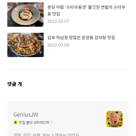
분당 야탑 '수타우동겐' 쫄깃한 면발의 수타우
동 맛집
2022.03.07
김포 하남정 양많은 운양동 감자탕 맛집
2022.03.06
댓
댓글
개
글
영
역
GeniusJW
맛집
분야 크리에이터
여행, 맛집, 카페, 정보 소개하는 야먹자