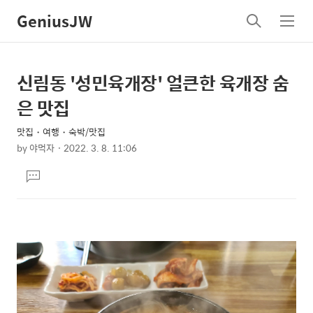
GeniusJW
검
메
색
뉴
신림동 '성민육개장' 얼큰한 육개장 숨
상
본
문
세
은 맛집
제
컨
목
맛집・여행・숙박/맛집
텐
by
야먹자
2022. 3. 8. 11:06
츠
본
댓
문
글
달
기