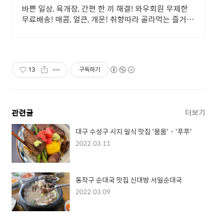
바쁜 일상, 육개장, 간편 한 끼 해결! 와우회원 무제한
무료배송! 매콤, 얼큰, 개운! 취향따라 골라먹는 즐거움,
와우회원 30일 무료반품!
13
구독하기
관련글
더보기
대구 수성구 시지 일식 맛집 '뭄뭄'・'푸푸'
2022.03.11
동작구 순대국 맛집 신대방 서일순대국
2022.03.09