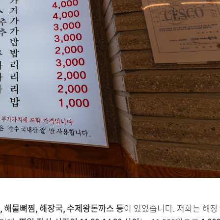
, 해물뼈찜, 해장국, 수제왕돈까스 등
이 있었습니다. 저희는 해장