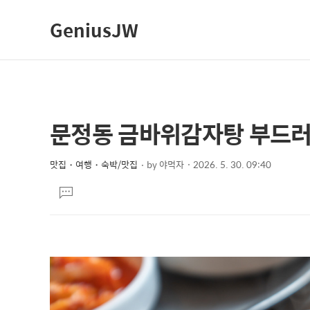
GeniusJW
문정동 금바위감자탕 부드러
상
본
문
세
제
맛집・여행・숙박/맛집
by
야먹자
2026. 5. 30. 09:40
컨
본
목
텐
댓
문
글
츠
달
기