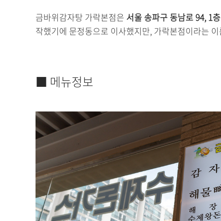
금바위감자탕 가락본점은
서울 송파구 동남로 94, 1층
작했기에 문정동으로 이사했지만, 가락본점이라는 이름
■ 메뉴정보