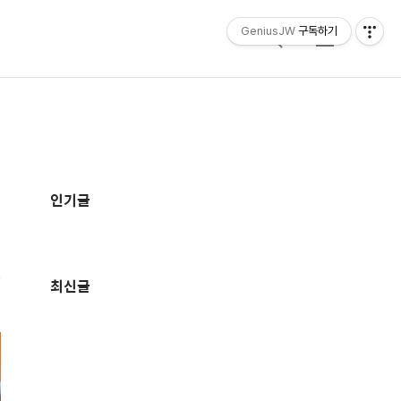
GeniusJW
구독하기
검
메
색
뉴
추
가
인기글
정
보
최신글