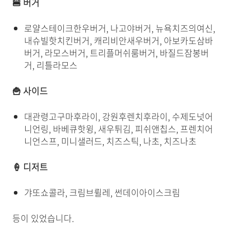
🍔 버거
로얄스테이크한우버거, 나고야버거, 뉴욕치즈의여신,
내슈빌핫치킨버거, 캐리비안새우버거, 아보카도삼바
버거, 라모스버거, 트리플머쉬룸버거, 바질드잠봉버
거, 리틀라모스
🍟 사이드
대관령고구마후라이, 강원후렌치후라이, 수제도넛어
니언링, 바베큐핫윙, 새우튀김, 피쉬앤칩스, 프렌치어
니언스프, 미니샐러드, 치즈스틱, 나초, 치즈나초
🍦 디저트
갸또쇼콜라, 크림브륄레, 썬데이아이스크림
등이 있었습니다.