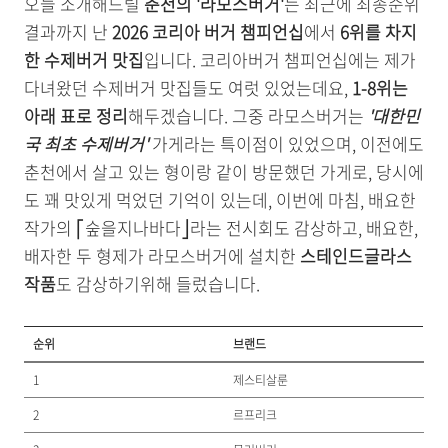
오늘 소개해드릴
춘천의 '라모스버거'
는 최근에 최종순위
결과까지 난
2026 코리아 버거 챔피언십
에서
6위를 차지
한 수제버거 맛집
입니다. 코리아버거 챔피언십에는 제가
다녀왔던 수제버거 맛집들도 여럿 있었는데요,
1-8위는
아래 표로 정리
해두겠습니다. 그중 라모스버거는
'대한민
국 최초 수제버거'
가게라는 특이점이 있었으며, 이전에도
춘천에서 살고 있는 형이랑 같이 방문했던 가게로, 당시에
도 꽤 맛있게 먹었던 기억이 있는데, 이번에 마침, 배요한
작가의 ⎡숲을지나바다⎦라는 전시회도 감상하고, 배요한,
배자한 두 형제가 라모스버거에 설치한
스테인드글라스
작품
도 감상하기위해 들렀습니다.
순위
브랜드
1
제스티살룬
2
르프리크