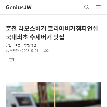
GeniusJW
검
메
색
뉴
춘천 라모스버거 코리아버거챔피언십
상
본
문
세
국내최초 수제버거 맛집
제
컨
목
맛집・여행・숙박/맛집
텐
by
야먹자
2026. 5. 31. 11:02
츠
본
댓
문
글
달
기