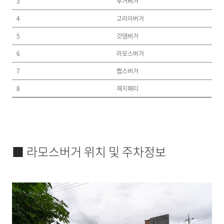
3
무거버거
4
고리아버거
5
갓댐버거
6
라모스버거
7
쩝스버거
8
재지패티
■ 라모스버거 위치 및 주차정보