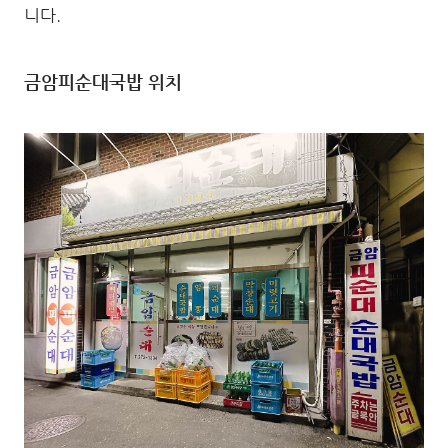
니다.
금암피순대국밥 위치