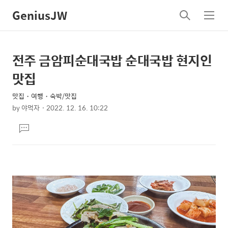
GeniusJW
검
메
색
뉴
전주 금암피순대국밥 순대국밥 현지인
상
본
문
세
맛집
제
컨
목
맛집・여행・숙박/맛집
텐
by
야먹자
2022. 12. 16. 10:22
츠
본
댓
문
글
달
기