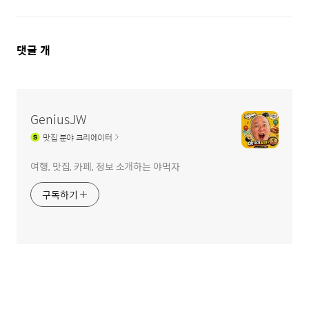
댓
댓글
개
글
영
역
GeniusJW
맛집
분야 크리에이터
여행, 맛집, 카페, 정보 소개하는 야먹자
구독하기