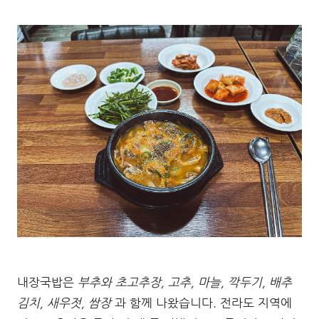
내장국밥은
부추와 초고추장, 고추, 마늘, 깍두기, 배추
김치, 새우젓, 쌈장
과 함께 나왔습니다. 전라도 지역에