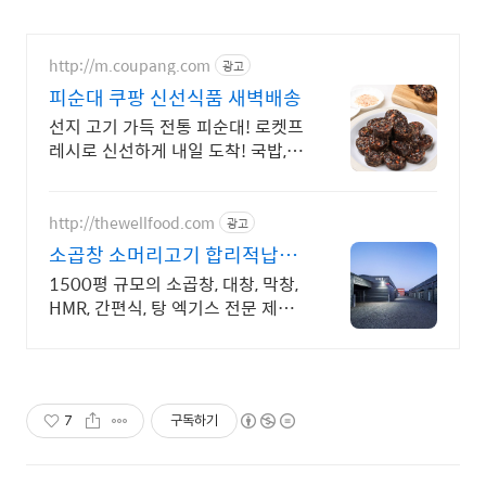
http://m.coupang.com
광고
피순대 쿠팡 신선식품 새벽배송
선지 고기 가득 전통 피순대! 로켓프
레시로 신선하게 내일 도착! 국밥, 안
주 걱정 끝! 가성비 좋은 피순대로
온 가족 든든하게!
http://thewellfood.com
광고
소곱창 소머리고기 합리적납품
국내 최대규모 육가공전문기업
1500평 규모의 소곱창, 대창, 막창,
HMR, 간편식, 탕 엑기스 전문 제조
사
7
구독하기