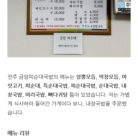
전주 금암피순대국밥의 메뉴는
암뽕모듬, 막창모듬, 머
릿고기, 피순대, 특순대국밥, 피순대국밥, 순대국밥, 내
장국밥, 머리국밥, 뼈다귀탕 등
이 있었습니다. 저는 가볍
게 식사하러 들어간 가게이다 보니, 내장국밥을 주문했
습니다.
메뉴 리뷰