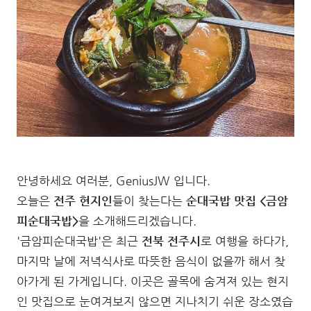
안녕하세요 여러분, GeniusJW 입니다.
오늘은
전주 현지인
들이 찾는다는
순대국밥 맛집 <금암
피순대국밥>
을 소개해드리겠습니다.
'금암피순대국밥'은 최근
전북 전주시
로 여행을 하다가,
마지막 날에 저녁식사로 따뜻한 음식이 없을까 해서 찾
아가게 된 가게입니다. 이곳은 골목에 숨겨져 있는 현지
인 맛집으로 눈여겨보지 않으면 지나치기 쉬운 장소였습