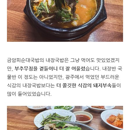
금암피순대국밥의 내장국밥은 그냥 먹어도 맛있었겠지
만,
부추무침을 곁들이니 더 잘 어울렸
습니다. 내장반 국
물반 이 정도는 아니었지만, 광주에서 먹었던 부드러운
식감의 내장국밥보다는
더 쫄깃한 식감의 돼지부속
들이
많이 들어있었습니다.