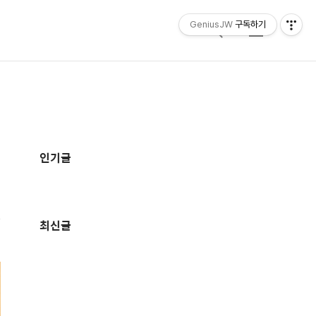
GeniusJW
구독하기
검
메
색
뉴
추
가
인기글
정
보
최신글