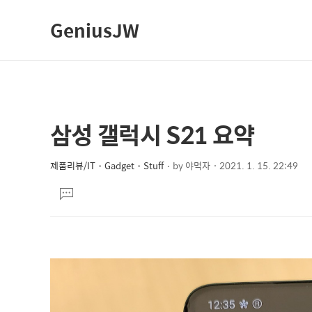
GeniusJW
삼성 갤럭시 S21 요약
상
본
문
세
제
제품리뷰/IT・Gadget・Stuff
by
야먹자
2021. 1. 15. 22:49
컨
본
목
텐
댓
문
글
츠
달
기